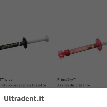
XT™ plus
PrimaDry™
drofobo per solchi e fossette
Agente disidratante
Ultradent.it