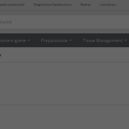
butori autorizzati
Programma Opalescence
Risorse
Contattaci
ione e igiene
Preparazione
Tissue Management
e