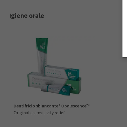
Igiene orale
Dentifricio sbiancante* Opalescence™
Original e sensitivity relief