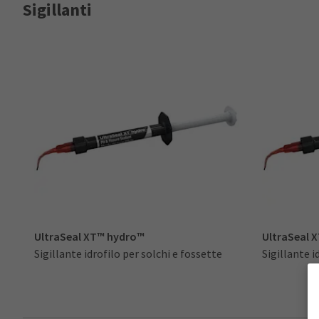
Sigillanti
UltraSeal XT™ hydro™
UltraSeal 
Sigillante idrofilo per solchi e fossette
Sigillante i