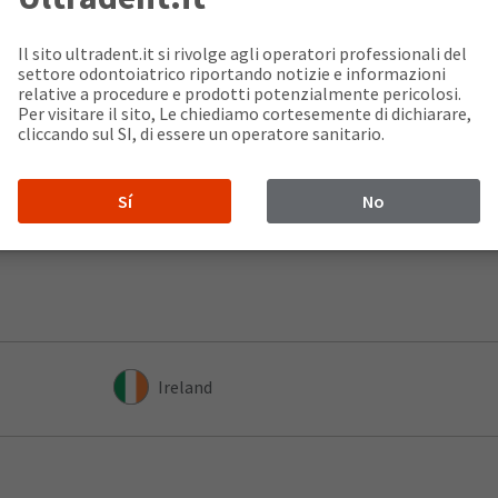
Il sito ultradent.it si rivolge agli operatori professionali del
settore odontoiatrico riportando notizie e informazioni
relative a procedure e prodotti potenzialmente pericolosi.
France
Per visitare il sito, Le chiediamo cortesemente di dichiarare,
cliccando sul SI, di essere un operatore sanitario.
Greece
Sí
No
Ireland