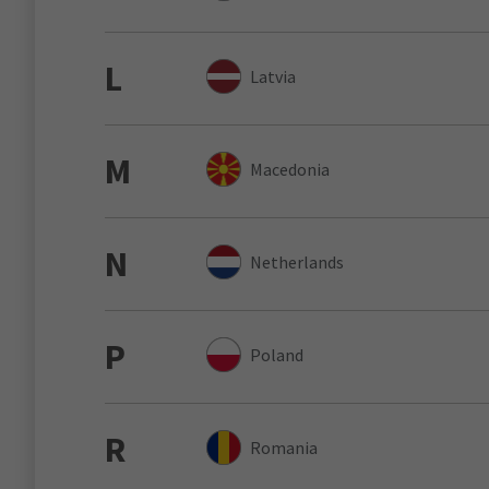
L
Latvia
M
Macedonia
N
Netherlands
P
Poland
R
Romania