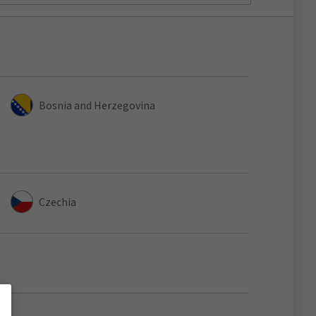
Bosnia and Herzegovina
Czechia