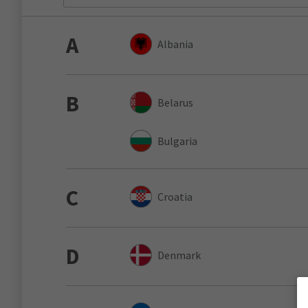
A
Albania
B
Belarus
Bulgaria
C
Croatia
D
Denmark