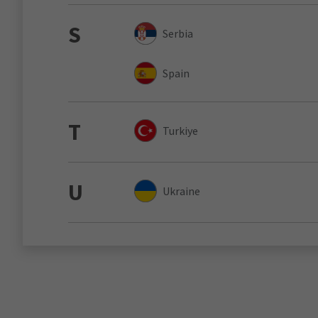
S
Serbia
Spain
T
Turkiye
U
Ukraine