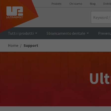
Prodotti
Chi siamo
Blog
Distri
Search
Tutti i prodotti
Sbiancamento dentale
Prevenz
Home
Support
Ult