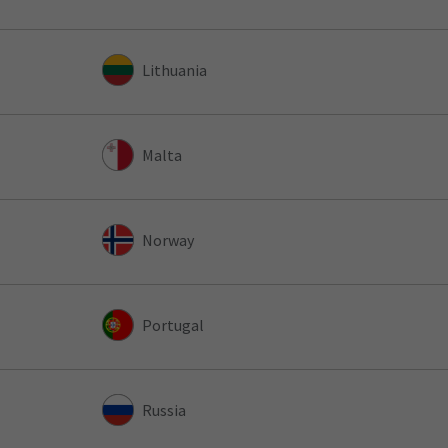
Lithuania
Malta
Norway
Portugal
Russia