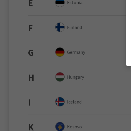
E
Estonia
F
Finland
G
Germany
H
Hungary
I
Iceland
K
Kosovo