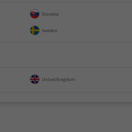
Slovakia
Sweden
United Kingdom