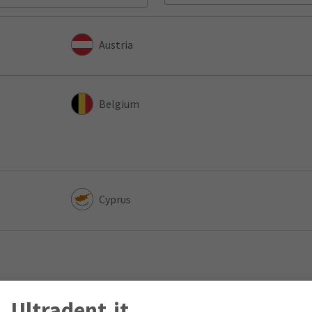
Austria
Belgium
Cyprus
Ultradent.it