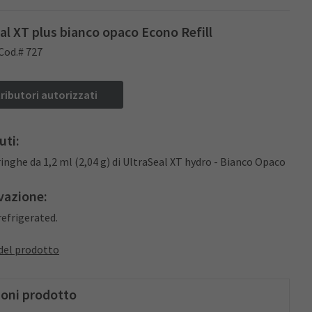
al XT plus bianco opaco Econo Refill
Cod.# 727
tributori autorizzati
uti:
iringhe da 1,2 ml (2,04 g) di UltraSeal XT hydro - Bianco Opaco
vazione:
refrigerated.
del prodotto
ioni prodotto