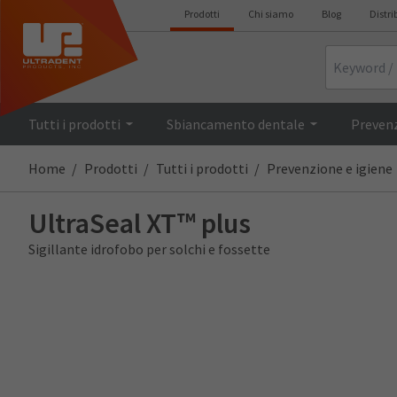
Prodotti
Chi siamo
Blog
Distri
Search
Tutti i prodotti
Sbiancamento dentale
Prevenz
Home
Prodotti
Tutti i prodotti
Prevenzione e igiene
UltraSeal XT™ plus
Sigillante idrofobo per solchi e fossette