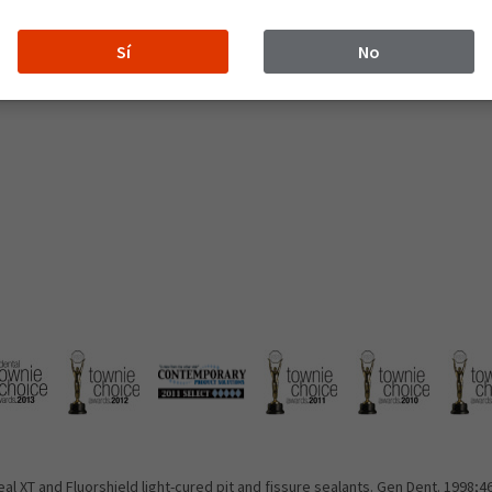
Sí
No
i microinfiltrazioni
l XT and Fluorshield light-cured pit and fissure sealants. Gen Dent. 1998;46