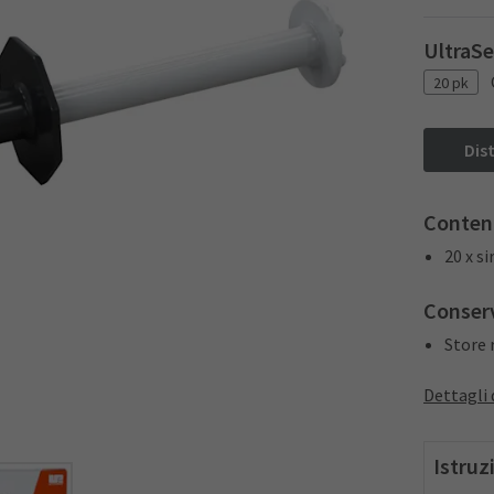
UltraSe
20 pk
Dis
Conten
20 x s
Conser
Store 
Dettagli 
Istruz