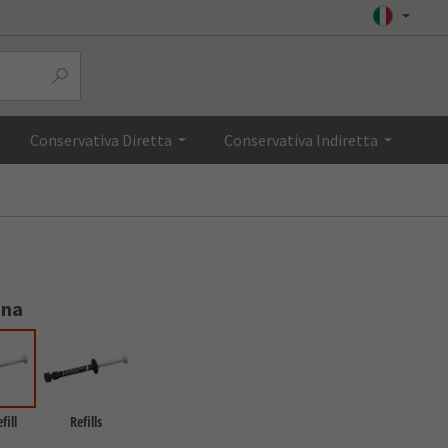
Top
Conservativa Diretta
Conservativa Indiretta
ona
fill
Refills