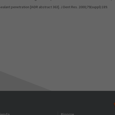
ealant penetration [IADR abstract 363]. J Dent Res. 2000;79(suppl):189.
zienda
Risorse