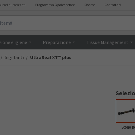
butori autorizzati
Programma Opalescence
Risorse
Contattaci
Descrizione
ione e igiene
Preparazione
Tissue Management
Sigillanti
UltraSeal XT™ plus
Selezi
Econo Re