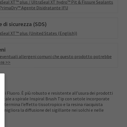
aSeal XT™ plus / UltraSeal XT hydro™ Pit & Fissure Sealants
PrimaDry™ Agente Disidratante IFU
 di sicurezza (SDS)
aSeal XT™ plus (United States (English))
eni
a eventuali allergeni comuni che questo prodotto potrebbe
re >>
 di Fluoro. È più robusto e resistente all’usura dei prodotti
untale a spirale Inspiral Brush Tip con setole incorporate
, termina l’effetto tissotropico e la resina riacquista
igliora la diffusione del sigillante nei solchi e nelle