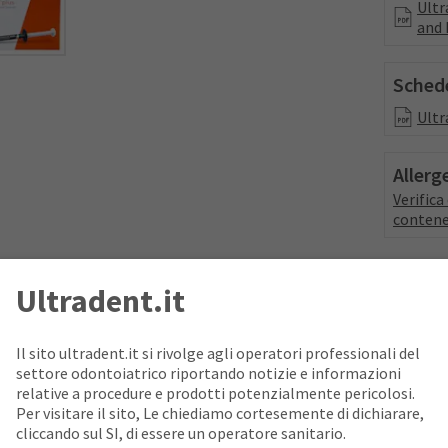
Ultr
and 
Schede
Ultr
Allerg
Verific
contene
Ultradent.it
è un sigillante composito fotopolimerizzabile, radiopaco, a rilascio
itivo, e presenta una minore contrazione da polimerizzazione. Il p
Il sito ultradent.it si rivolge agli operatori professionali del
 sua viscosità al momento dell’applicazione. Applicato il sigillante
settore odontoiatrico riportando notizie e informazioni
a. L’uso dell’agente disidratante PrimaDry™ con UltraSeal XT plus m
relative a procedure e prodotti potenzialmente pericolosi.
ne dell’insuccesso con i sigillanti idrofobi.
Per visitare il sito, Le chiediamo cortesemente di dichiarare,
cliccando sul SI, di essere un operatore sanitario.