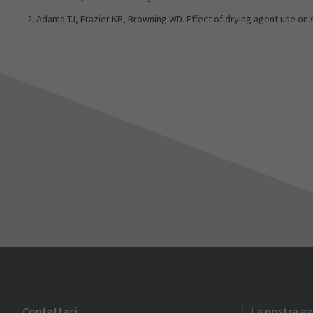
Adams TJ, Frazier KB, Browning WD. Effect of drying agent use on s
Contattaci
La nostra a