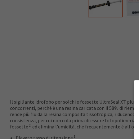
Il sigillante idrofobo per solchi e fossette UltraSeal XT plus 
concorrenti, perché è una resina caricata con il 58% di riemp
rende più fluida la resina composita tissotropica, riducendo la
consistenza, per cui non cola prima di essere fotopolimerizzat
2
fossette
ed elimina l’umidità, che frequentemente è all’origi
1
Elevato tasso di ritenzione