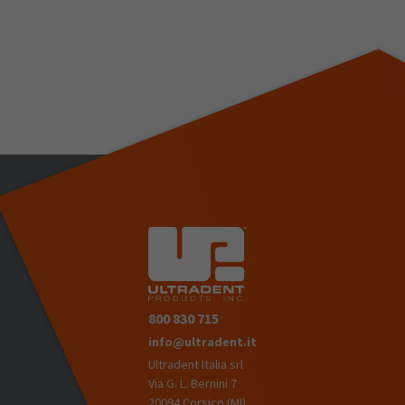
800 830 715
info@ultradent.it
Ultradent Italia srl
Via G. L. Bernini 7
20094 Corsico (MI)