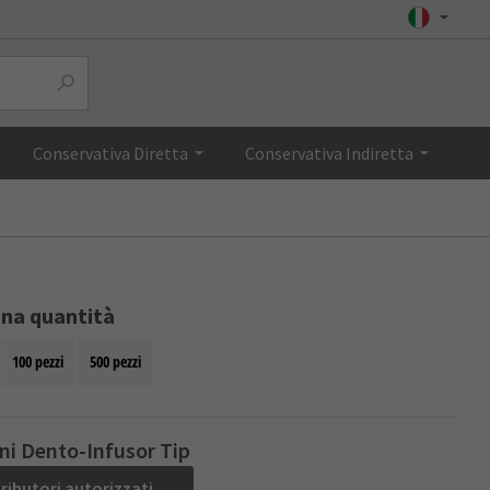
Top
Conservativa Diretta
Conservativa Indiretta
ona quantità
100 pezzi
500 pezzi
ni Dento-Infusor Tip
tributori autorizzati