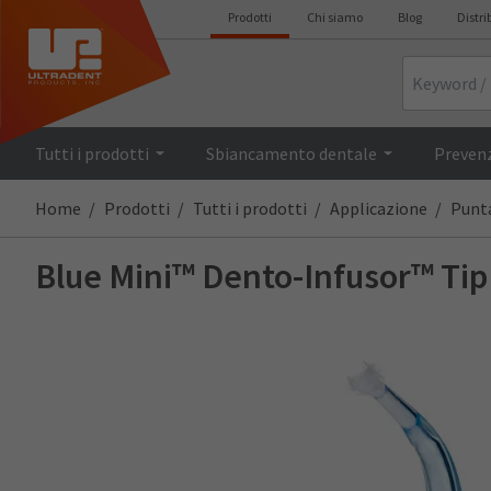
Prodotti
Chi siamo
Blog
Distri
Search
Tutti i prodotti
Sbiancamento dentale
Prevenz
Home
Prodotti
Tutti i prodotti
Applicazione
Punta
Blue Mini™ Dento-Infusor™ Tip