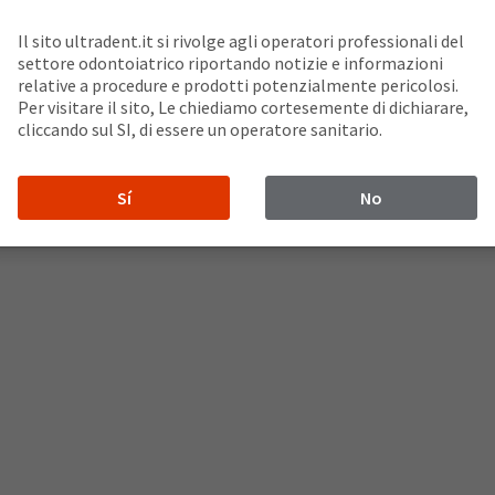
Il sito ultradent.it si rivolge agli operatori professionali del
applicatore Dento-Infusor™ tip in metallo
settore odontoiatrico riportando notizie e informazioni
mostatico
relative a procedure e prodotti potenzialmente pericolosi.
Per visitare il sito, Le chiediamo cortesemente di dichiarare,
cliccando sul SI, di essere un operatore sanitario.
 l’applicazione di:
Sí
No
%
oni di ferro