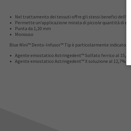
Nel trattamento dei tessuti offre gli stessi benefici dell’
Permette un’applicazione mirata di piccole quantità di e
Punta da 1,20 mm
Monouso
Blue Mini™ Dento-Infusor™ Tip è particolarmente indicato per
Agente emostatico Astringedent™ Solfato ferrico al 15,5
Agente emostatico Astringedent™ X soluzione al 12,7% di i