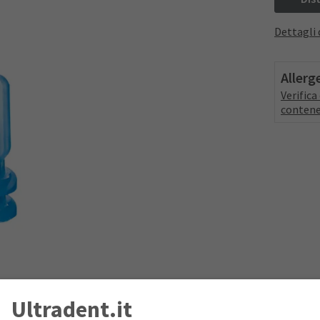
Dettagli 
Allerg
Verific
contene
Ultradent.it