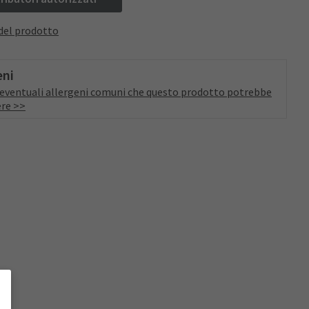
del prodotto
eni
a eventuali allergeni comuni che questo prodotto potrebbe
re >>