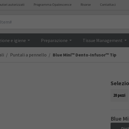
butori autorizzati
Programma Opalescence
Risorse
Contattaci
Descrizione
ione e igiene
Preparazione
Tissue Management
li
Puntali a pennello
Blue Mini™ Dento-Infusor™ Tip
Selezi
20 pezzi
Blue Mi
Dis