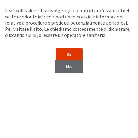
Seleziona un prodotto per visualizzare la scheda di sicurezza. La Scheda di sicurezza fornisce informazioni circa le caratteristiche fisiche e chimiche del prodotto, la conservazione del prodotto, i protocolli di utilizzo, etc.
Sit
Search
Cancel
Il sito ultradent.it si rivolge agli operatori professionali del
settore odontoiatrico riportando notizie e informazioni
Diga in gomma
About
Pay
relative a procedure e prodotti potenzialmente pericolosi.
Per visitare il sito, Le chiediamo cortesemente di dichiarare,
My
cliccando sul SI, di essere un operatore sanitario.
DermaDam™ e DermaDam™ Synthetic
Bill
Backordered
Diga dentale
Status
Sí
We
have
This
No
updated
our
Backordered
payment
status
portal
indicates
from
that
BillTrust
the
to
item
HighRadius.
is
You
out
should
of
have
stock
received