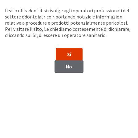
Seleziona un prodotto per visualizzare la scheda di sicurezza. La Scheda di sicurezza fornisce informazioni circa le caratteristiche fisiche e chimiche del prodotto, la conservazione del prodotto, i protocolli di utilizzo, etc.
Sit
Search
Cancel
Il sito ultradent.it si rivolge agli operatori professionali del
settore odontoiatrico riportando notizie e informazioni
Matrici
About
Pay
relative a procedure e prodotti potenzialmente pericolosi.
Per visitare il sito, Le chiediamo cortesemente di dichiarare,
My
cliccando sul SI, di essere un operatore sanitario.
Omni-Matrix™ Sectional
Bill
Backordered
Sistema a matrice sezionale
Status
Sí
We
have
This
No
updated
our
Backordered
payment
status
portal
indicates
from
that
BillTrust
the
to
item
HighRadius.
is
You
out
should
of
have
stock
received