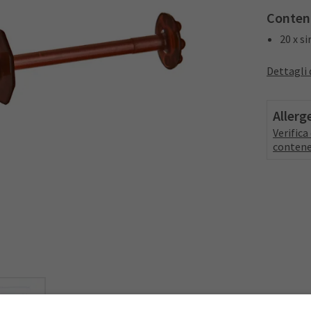
Conten
20 x si
Dettagli 
Allerg
Verific
contene