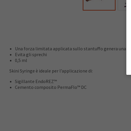
Una forza limitata applicata sullo stantuffo genera una pre
Evita gli sprechi
0,5 ml
Skini Syringe è ideale per l’applicazione di:
Sigillante EndoREZ™
Cemento composito PermaFlo™ DC