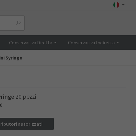
Top
Conservativa Diretta
Conservativa Indiretta
ini Syringe
yringe
20 pezzi
80
tributori autorizzati