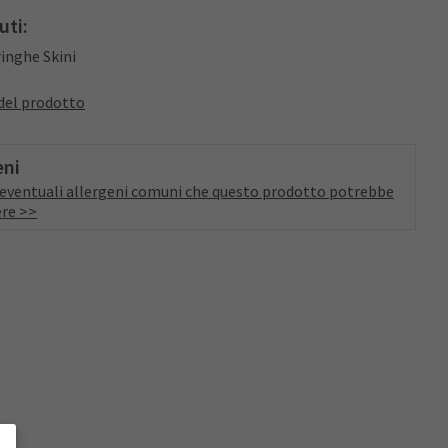
uti:
ringhe Skini
del prodotto
eni
a eventuali allergeni comuni che questo prodotto potrebbe
re >>