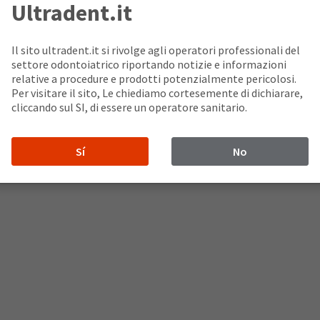
Ultradent.it
Il sito ultradent.it si rivolge agli operatori professionali del
settore odontoiatrico riportando notizie e informazioni
relative a procedure e prodotti potenzialmente pericolosi.
Per visitare il sito, Le chiediamo cortesemente di dichiarare,
cliccando sul SI, di essere un operatore sanitario.
ssione elevata all’interno della siringa. Risultato: un’applicazion
Sí
No