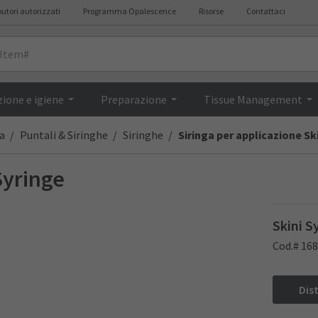
butori autorizzati
Programma Opalescence
Risorse
Contattaci
Descrizione
ione e igiene
Preparazione
Tissue Management
a
Puntali & Siringhe
Siringhe
Siringa per applicazione Sk
Syringe
Skini S
Cod.# 16
Dis