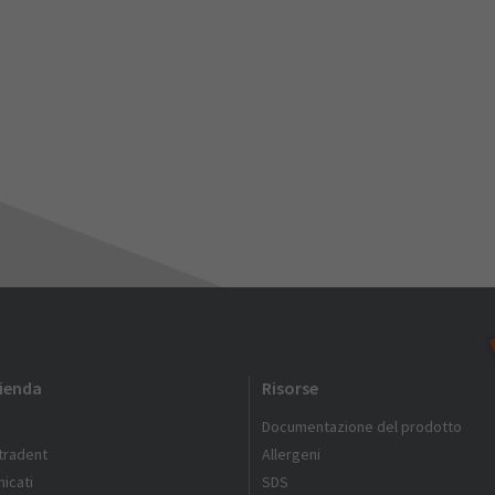
zienda
Risorse
Documentazione del prodotto
ltradent
Allergeni
icati
SDS