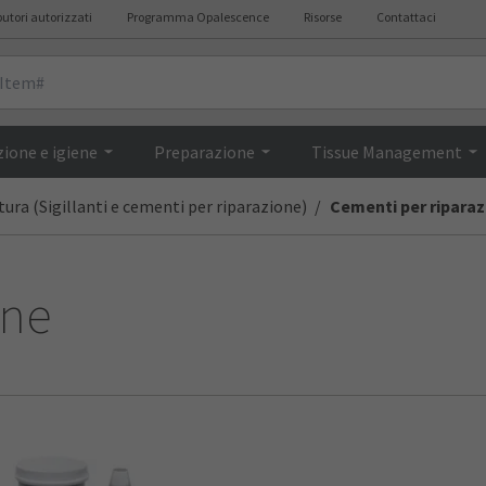
butori autorizzati
Programma Opalescence
Risorse
Contattaci
ione e igiene
Preparazione
Tissue Management
atura (Sigillanti e cementi per riparazione)
Cementi per ripara
one