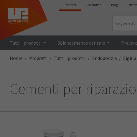
Prodotti
Chi siamo
Blog
Distri
Search
Tutti i prodotti
Sbiancamento dentale
Prevenz
Home
Prodotti
Tutti i prodotti
Endodonzia
Sigill
Cementi per riparazi