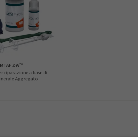
 MTAFlow™
 riparazione a base di
inerale Aggregato