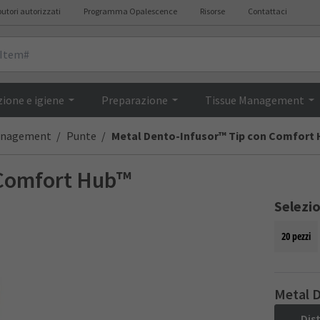
butori autorizzati
Programma Opalescence
Risorse
Contattaci
Descrizione
ione e igiene
Preparazione
Tissue Management
anagement
Punte
Metal Dento-Infusor™ Tip con Comfort
 Comfort Hub™
Selezi
20 pezzi
Metal 
Dis