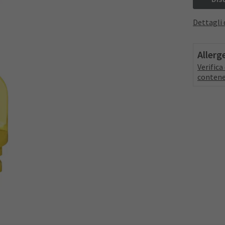
Dettagli 
Allerg
Verific
contene