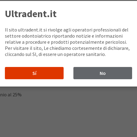
Ultradent.it
ente essenziale della famiglia di prodotti del Tissue Managemen
ri per una emostati profonda.
llo sicuro e confortevole nel montaggio e nella rimozione
Il sito ultradent.it si rivolge agli operatori professionali del
e i coaguli superficiali
settore odontoiatrico riportando notizie e informazioni
morbido, permette di premere delicatamente nel solco
relative a procedure e prodotti potenzialmente pericolosi.
damentale per un trattamento dei tessuti efficace e sicuro
Per visitare il sito, Le chiediamo cortesemente di dichiarare,
cliccando sul SI, di essere un operatore sanitario.
Sí
No
 15,5%
 Ferrico e Subsolfato
nio al 25%