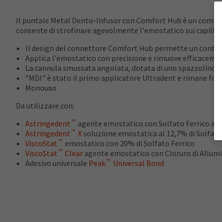
Il puntale Metal Dento-Infusor con Comfort Hub è un compon
consente di strofinare agevolmente l'emostatico sui capilla
Il design del connettore Comfort Hub permette un contro
Applica l'emostatico con precisione e rimuove efficacement
La cannula smussata angolata, dotata di uno spazzolino 
"MDI" è stato il primo applicatore Ultradent e rimane fon
Monouso
Da utilizzare con:
™
Astringedent
agente emostatico con Solfato Ferrico al
™
Astringedent
X
soluzione emostatica al 12,7% di Solfato
™
ViscoStat
emostatico con 20% di Solfato Ferrico
™
ViscoStat
Clear
agente emostatico con Cloruro di Allumi
™
Adesivo universale
Peak
Universal Bond