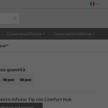
Top
Conservativa Diretta
Conservativa Indiretta
 Hub™
ona quantità
100 pezzi
500 pezzi
Dento-Infusor Tip con Comfort Hub
tributori autorizzati