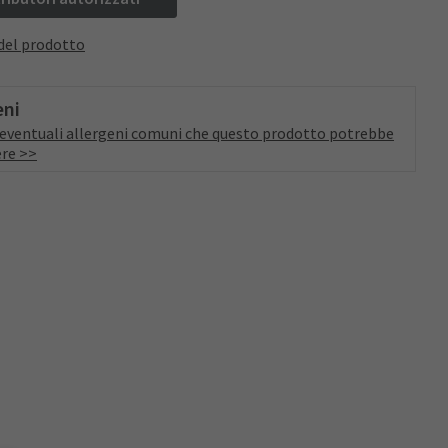
del prodotto
eni
a eventuali allergeni comuni che questo prodotto potrebbe
re >>