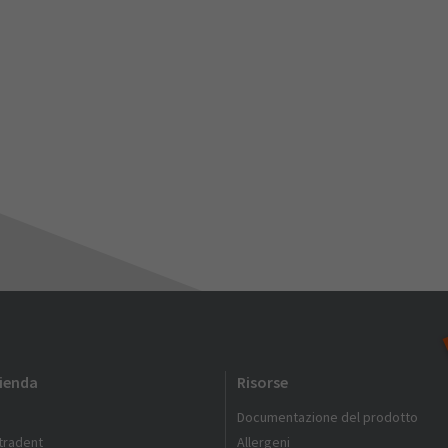
zienda
Risorse
Documentazione del prodotto
ltradent
Allergeni