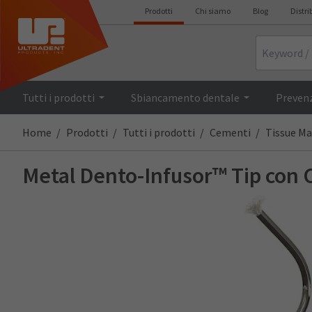
Prodotti
Chi siamo
Blog
Distri
Search
Tutti i prodotti
Sbiancamento dentale
Prevenz
Home
Prodotti
Tutti i prodotti
Cementi
Tissue M
Metal Dento-Infusor™ Tip con