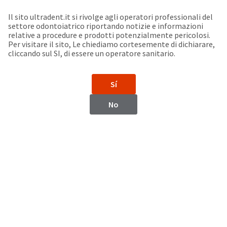
Seleziona un prodotto per visualizzare la scheda di sicurezza. La Scheda di sicurezza fornisce informazioni circa le caratteristiche fisiche e chimiche del prodotto, la conservazione del prodotto, i protocolli di utilizzo, etc.
Sit
Search
Cancel
Il sito ultradent.it si rivolge agli operatori professionali del
settore odontoiatrico riportando notizie e informazioni
Support
relative a procedure e prodotti potenzialmente pericolosi.
About
Pay
Per visitare il sito, Le chiediamo cortesemente di dichiarare,
My
cliccando sul SI, di essere un operatore sanitario.
Bill
Backordered
Status
Sí
We
Trinidad and
have
No
This
updated
our
Tobago
Backordered
payment
status
portal
indicates
from
that
BillTrust
the
to
item
HighRadius.
Trinidad and Tobago
is
You
out
should
of
have
Website
stock
received
and
an
https://www.ultradent.lat