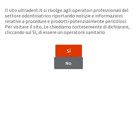
Seleziona un prodotto per visualizzare la scheda di sicurezza. La Scheda di sicurezza fornisce informazioni circa le caratteristiche fisiche e chimiche del prodotto, la conservazione del prodotto, i protocolli di utilizzo, etc.
Sit
Search
Cancel
Il sito ultradent.it si rivolge agli operatori professionali del
settore odontoiatrico riportando notizie e informazioni
Support
relative a procedure e prodotti potenzialmente pericolosi.
About
Pay
Per visitare il sito, Le chiediamo cortesemente di dichiarare,
My
cliccando sul SI, di essere un operatore sanitario.
Bill
Backordered
Status
Sí
We
Kazakhstan
have
No
This
updated
our
Backordered
payment
status
portal
indicates
from
Kazakhstan
that
BillTrust
the
to
item
HighRadius.
Website
is
You
out
should
https://www.ultradent.com
of
have
stock
received
Contatti
and
an