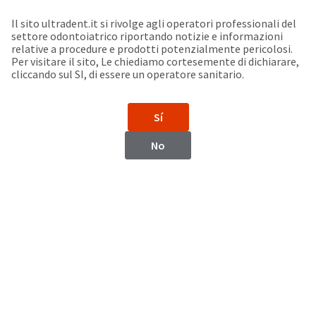
Seleziona un prodotto per visualizzare la scheda di sicurezza. La Scheda di sicurezza fornisce informazioni circa le caratteristiche fisiche e chimiche del prodotto, la conservazione del prodotto, i protocolli di utilizzo, etc.
Sit
Search
Cancel
Il sito ultradent.it si rivolge agli operatori professionali del
settore odontoiatrico riportando notizie e informazioni
Support
relative a procedure e prodotti potenzialmente pericolosi.
About
Pay
Per visitare il sito, Le chiediamo cortesemente di dichiarare,
My
cliccando sul SI, di essere un operatore sanitario.
Bill
Backordered
Status
Sí
We
Iran
have
No
This
updated
our
Backordered
payment
status
portal
indicates
from
Iran
that
BillTrust
the
to
item
HighRadius.
Website
is
You
out
should
https://www.ultradent.com
of
have
stock
received
Contatti
and
an