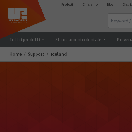
Prodotti
Chi siamo
Blog
Distri
Search
Tutti i prodotti
Sbiancamento dentale
Prevenz
Home
Support
Iceland