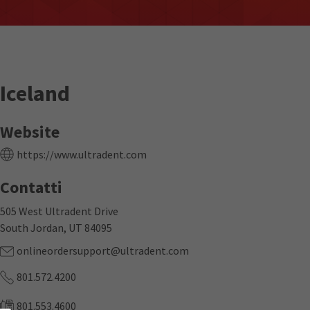
Iceland
Website
https://www.ultradent.com
Contatti
505 West Ultradent Drive
South Jordan, UT 84095
onlineordersupport@ultradent.com
801.572.4200
801.553.4600