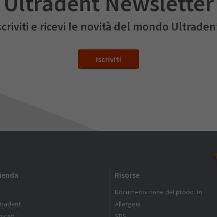
Ultradent Newsletter
scriviti e ricevi le novità del mondo Ultraden
Iscriviti
zienda
Risorse
Documentazione del prodotto
ltradent
Allergeni
icati
SDS