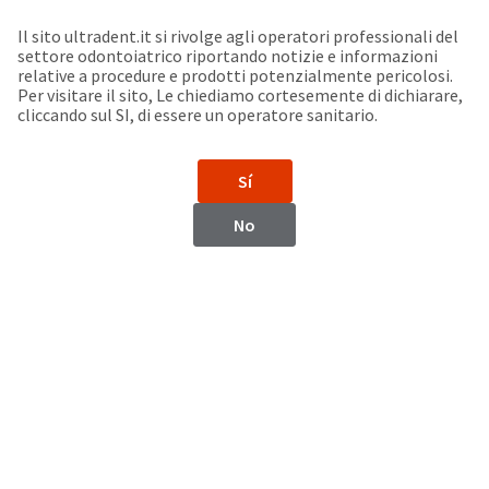
Seleziona un prodotto per visualizzare la scheda di sicurezza. La Scheda di sicurezza fornisce informazioni circa le caratteristiche fisiche e chimiche del prodotto, la conservazione del prodotto, i protocolli di utilizzo, etc.
Sit
Search
Cancel
Il sito ultradent.it si rivolge agli operatori professionali del
settore odontoiatrico riportando notizie e informazioni
Support
relative a procedure e prodotti potenzialmente pericolosi.
About
Pay
Per visitare il sito, Le chiediamo cortesemente di dichiarare,
My
cliccando sul SI, di essere un operatore sanitario.
Bill
Backordered
Status
Sí
We
Europe
have
No
This
updated
our
Backordered
payment
status
portal
indicates
from
Europe
that
BillTrust
the
to
item
HighRadius.
Website
is
You
out
should
https://www.ultradent.eu
of
have
stock
received
Catalogo
and
an