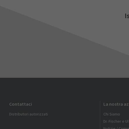
I
Contattaci
La nostra a
Distributori autorizzati
Chi Siamo
Dr. Fischer e U
Notizie / Comun