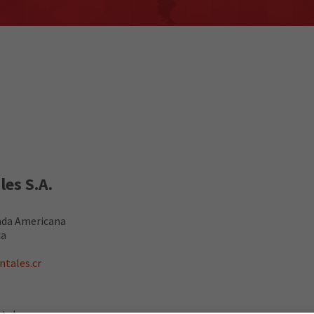
es S.A.
ada Americana
ca
ntales.cr