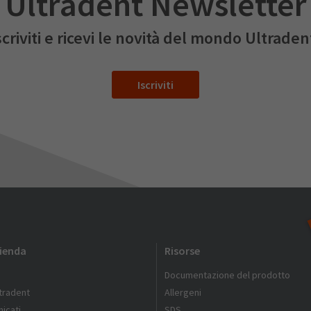
Ultradent Newsletter
scriviti e ricevi le novità del mondo Ultraden
Iscriviti
zienda
Risorse
Documentazione del prodotto
ltradent
Allergeni
icati
SDS