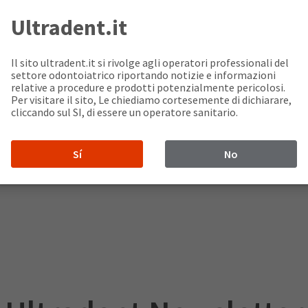
ntales.com
Ultradent.it
entales.com
Il sito ultradent.it si rivolge agli operatori professionali del
settore odontoiatrico riportando notizie e informazioni
relative a procedure e prodotti potenzialmente pericolosi.
Per visitare il sito, Le chiediamo cortesemente di dichiarare,
cliccando sul SI, di essere un operatore sanitario.
Sí
No