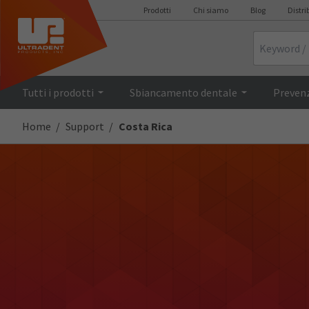
Prodotti
Chi siamo
Blog
Distri
Search
Tutti i prodotti
Sbiancamento dentale
Prevenz
Home
Support
Costa Rica