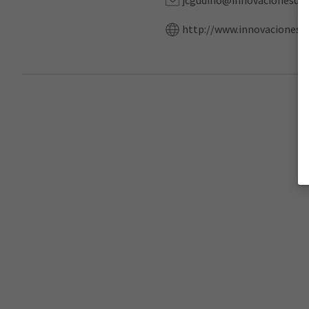
jcgudino@innovacionesde
http://www.innovacionesd