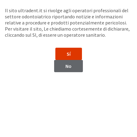
Seleziona un prodotto per visualizzare la scheda di sicurezza. La Scheda di sicurezza fornisce informazioni circa le caratteristiche fisiche e chimiche del prodotto, la conservazione del prodotto, i protocolli di utilizzo, etc.
Sit
Search
Cancel
Il sito ultradent.it si rivolge agli operatori professionali del
settore odontoiatrico riportando notizie e informazioni
Accessori per lampade fotopolimerizzatrici
About
Pay
relative a procedure e prodotti potenzialmente pericolosi.
Per visitare il sito, Le chiediamo cortesemente di dichiarare,
My
cliccando sul SI, di essere un operatore sanitario.
Lenti per la lampada VALO™ Grand
Bill
Backordered
Status
Sí
We
have
This
No
updated
our
Backordered
payment
status
portal
indicates
from
that
BillTrust
the
to
item
HighRadius.
is
You
out
should
of
have
stock
received