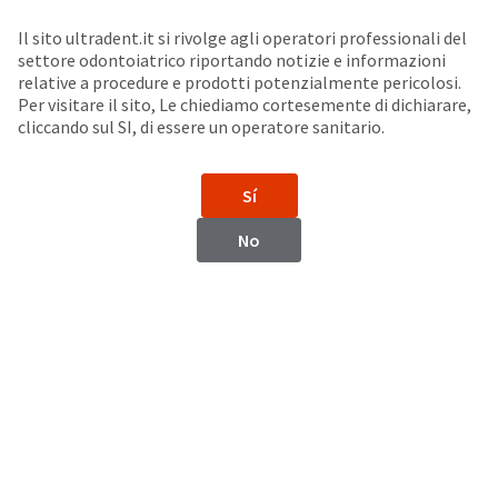
Seleziona un prodotto per visualizzare la scheda di sicurezza. La Scheda di sicurezza fornisce informazioni circa le caratteristiche fisiche e chimiche del prodotto, la conservazione del prodotto, i protocolli di utilizzo, etc.
Sit
Search
Cancel
Il sito ultradent.it si rivolge agli operatori professionali del
settore odontoiatrico riportando notizie e informazioni
Sbiancamento medicale
About
Pay
relative a procedure e prodotti potenzialmente pericolosi.
Per visitare il sito, Le chiediamo cortesemente di dichiarare,
My
cliccando sul SI, di essere un operatore sanitario.
Bill
Backordered
Opalescence™ Boost™
Status
Sbiancamento medicale alla poltrona – Perossido di Idrogeno al 40%​
Sí
We
have
This
No
updated
our
Backordered
payment
status
portal
indicates
from
that
BillTrust
the
to
item
HighRadius.
is
You
out
should
of
have
stock
received