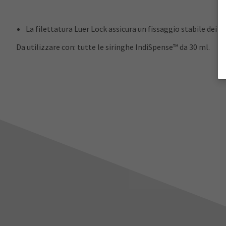
La filettatura Luer Lock assicura un fissaggio stabile dei p
Da utilizzare con: tutte le siringhe IndiSpense™ da 30 ml.