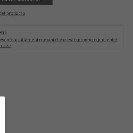
del prodotto
eni
a eventuali allergeni comuni che questo prodotto potrebbe
re >>