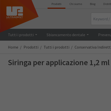
Prodotti
Chi siamo
Blog
Distri
Search
Tutti i prodotti
Sbiancamento dentale
Prevenz
Home
Prodotti
Tutti i prodotti
Conservativa Indirett
Siringa per applicazione 1,2 ml