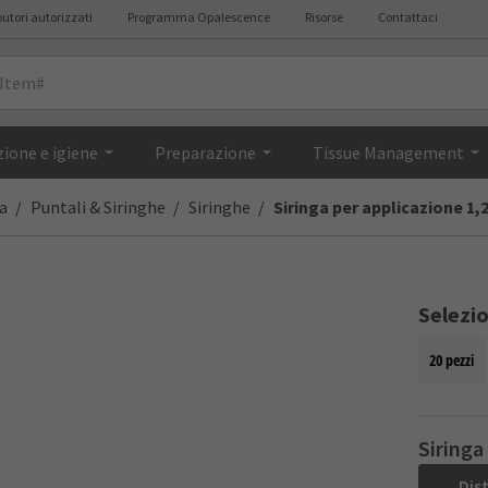
butori autorizzati
Programma Opalescence
Risorse
Contattaci
Descrizione
ione e igiene
Preparazione
Tissue Management
a
Puntali & Siringhe
Siringhe
Siringa per applicazione 1,
Selezi
20 pezzi
Siringa
Dis