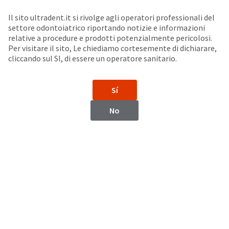
Seleziona un prodotto per visualizzare la scheda di sicurezza. La Scheda di sicurezza fornisce informazioni circa le caratteristiche fisiche e chimiche del prodotto, la conservazione del prodotto, i protocolli di utilizzo, etc.
Sit
Search
Cancel
Il sito ultradent.it si rivolge agli operatori professionali del
settore odontoiatrico riportando notizie e informazioni
Cannule endodontiche
About
Pay
relative a procedure e prodotti potenzialmente pericolosi.
Per visitare il sito, Le chiediamo cortesemente di dichiarare,
My
cliccando sul SI, di essere un operatore sanitario.
Endo-Eze™ Tip
Bill
Backordered
Status
Sí
We
have
This
No
updated
our
Backordered
payment
status
portal
indicates
from
that
BillTrust
the
to
item
HighRadius.
is
You
out
should
of
have
stock
received