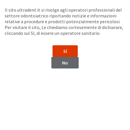
Seleziona un prodotto per visualizzare la scheda di sicurezza. La Scheda di sicurezza fornisce informazioni circa le caratteristiche fisiche e chimiche del prodotto, la conservazione del prodotto, i protocolli di utilizzo, etc.
Sit
Search
Cancel
Il sito ultradent.it si rivolge agli operatori professionali del
settore odontoiatrico riportando notizie e informazioni
Puntali a pennello
About
Pay
relative a procedure e prodotti potenzialmente pericolosi.
Per visitare il sito, Le chiediamo cortesemente di dichiarare,
My
cliccando sul SI, di essere un operatore sanitario.
SoftEZ™ Tip
Bill
Backordered
Status
Sí
We
have
This
No
updated
our
Backordered
payment
status
portal
indicates
from
that
BillTrust
the
to
item
HighRadius.
is
You
out
should
of
have
stock
received