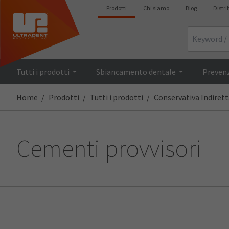
Prodotti
Chi siamo
Blog
Distri
Search
Tutti i prodotti
Sbiancamento dentale
Prevenz
Home
Prodotti
Tutti i prodotti
Conservativa Indirett
Cementi provvisori