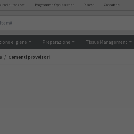
butori autorizzati
Programma Opalescence
Risorse
Contattaci
ione e igiene
Preparazione
Tissue Management
a
Cementi provvisori