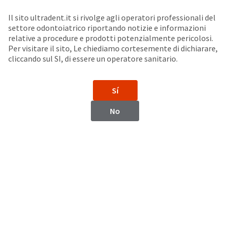
Seleziona un prodotto per visualizzare la scheda di sicurezza. La Scheda di sicurezza fornisce informazioni circa le caratteristiche fisiche e chimiche del prodotto, la conservazione del prodotto, i protocolli di utilizzo, etc.
Sit
Search
Cancel
Il sito ultradent.it si rivolge agli operatori professionali del
settore odontoiatrico riportando notizie e informazioni
Prodotti Endodontici Correlati
About
Pay
relative a procedure e prodotti potenzialmente pericolosi.
Per visitare il sito, Le chiediamo cortesemente di dichiarare,
My
cliccando sul SI, di essere un operatore sanitario.
Adattatore per l’aspiratore Ultradent™ Luer
Bill
Backordered
Status
Sí
We
have
This
No
updated
our
Backordered
payment
status
portal
indicates
from
that
BillTrust
the
to
item
HighRadius.
is
You
out
should
of
have
stock
received