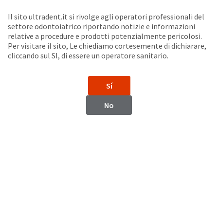
Seleziona un prodotto per visualizzare la scheda di sicurezza. La Scheda di sicurezza fornisce informazioni circa le caratteristiche fisiche e chimiche del prodotto, la conservazione del prodotto, i protocolli di utilizzo, etc.
Sit
Search
Cancel
Il sito ultradent.it si rivolge agli operatori professionali del
settore odontoiatrico riportando notizie e informazioni
Sigillatura (Sigillanti e cementi per riparazione)
About
Pay
relative a procedure e prodotti potenzialmente pericolosi.
Per visitare il sito, Le chiediamo cortesemente di dichiarare,
My
cliccando sul SI, di essere un operatore sanitario.
Cannule NaviTip™
Bill
Backordered
Status
Sí
We
have
This
No
updated
our
Backordered
payment
status
portal
indicates
from
that
BillTrust
the
to
item
HighRadius.
is
You
out
should
of
have
stock
received