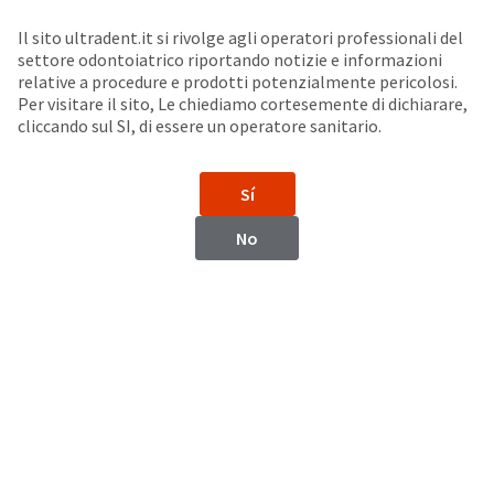
Seleziona un prodotto per visualizzare la scheda di sicurezza. La Scheda di sicurezza fornisce informazioni circa le caratteristiche fisiche e chimiche del prodotto, la conservazione del prodotto, i protocolli di utilizzo, etc.
Sit
Search
Cancel
Il sito ultradent.it si rivolge agli operatori professionali del
settore odontoiatrico riportando notizie e informazioni
Accessori per lampade fotopolimerizzatrici
About
Pay
relative a procedure e prodotti potenzialmente pericolosi.
Per visitare il sito, Le chiediamo cortesemente di dichiarare,
My
cliccando sul SI, di essere un operatore sanitario.
Accessori VALO™ X
Bill
Backordered
Status
Sí
We
have
This
No
updated
our
Backordered
payment
status
portal
indicates
from
that
BillTrust
the
to
item
HighRadius.
is
You
out
should
of
have
stock
received