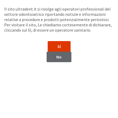
Seleziona un prodotto per visualizzare la scheda di sicurezza. La Scheda di sicurezza fornisce informazioni circa le caratteristiche fisiche e chimiche del prodotto, la conservazione del prodotto, i protocolli di utilizzo, etc.
Sit
Search
Cancel
Il sito ultradent.it si rivolge agli operatori professionali del
settore odontoiatrico riportando notizie e informazioni
Fili per la Retrazione
About
Pay
relative a procedure e prodotti potenzialmente pericolosi.
Per visitare il sito, Le chiediamo cortesemente di dichiarare,
My
cliccando sul SI, di essere un operatore sanitario.
Ultrapak™
Bill
Backordered
Filo di retrazione a maglie concatenate
Status
Sí
We
have
This
No
updated
our
Backordered
payment
status
portal
indicates
from
that
BillTrust
the
to
item
HighRadius.
is
You
out
should
of
have
stock
received