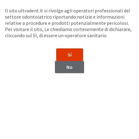
Seleziona un prodotto per visualizzare la scheda di sicurezza. La Scheda di sicurezza fornisce informazioni circa le caratteristiche fisiche e chimiche del prodotto, la conservazione del prodotto, i protocolli di utilizzo, etc.
Sit
Search
Cancel
Il sito ultradent.it si rivolge agli operatori professionali del
settore odontoiatrico riportando notizie e informazioni
Porcelain Repair
About
Pay
relative a procedure e prodotti potenzialmente pericolosi.
Per visitare il sito, Le chiediamo cortesemente di dichiarare,
My
cliccando sul SI, di essere un operatore sanitario.
Ultradent™ Porcelain Repair Kit
Bill
Backordered
Gel Mordenzante, silano, adesivo e composito fluido
Status
Sí
We
have
This
No
updated
our
Backordered
payment
status
portal
indicates
from
that
BillTrust
the
to
item
HighRadius.
is
You
out
should
of
have
stock
received