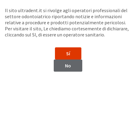
Seleziona un prodotto per visualizzare la scheda di sicurezza. La Scheda di sicurezza fornisce informazioni circa le caratteristiche fisiche e chimiche del prodotto, la conservazione del prodotto, i protocolli di utilizzo, etc.
Sit
Search
Cancel
Il sito ultradent.it si rivolge agli operatori professionali del
settore odontoiatrico riportando notizie e informazioni
Accessori per lampade fotopolimerizzatrici
About
Pay
relative a procedure e prodotti potenzialmente pericolosi.
Per visitare il sito, Le chiediamo cortesemente di dichiarare,
My
cliccando sul SI, di essere un operatore sanitario.
Base di appoggio VALO
Bill
Backordered
Status
Sí
We
have
This
No
updated
our
Backordered
payment
status
portal
indicates
from
that
BillTrust
the
to
item
HighRadius.
is
You
out
should
of
have
stock
received