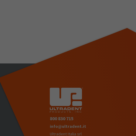
800 830 715
info@ultradent.it
Ultradent Italia srl