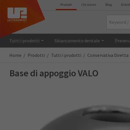
Prodotti
Chi siamo
Blog
Distri
Search
Descrizione
Tutti i prodotti
Sbiancamento dentale
Prevenz
Home
Prodotti
Tutti i prodotti
Conservativa Diretta
Base di appoggio VALO