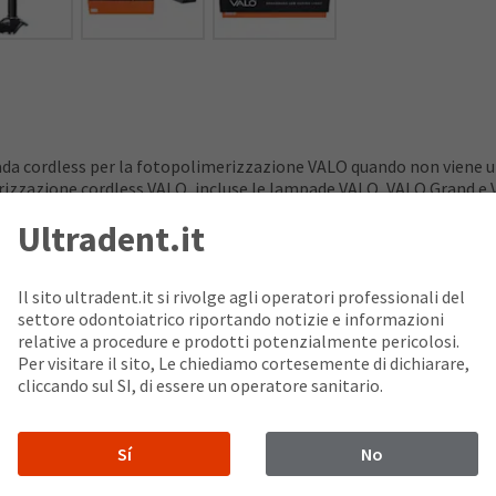
da cordless per la fotopolimerizzazione VALO quando non viene uti
erizzazione cordless VALO, incluse le lampade VALO, VALO Grand e 
di ricarica.
Ultradent.it
Il sito ultradent.it si rivolge agli operatori professionali del
settore odontoiatrico riportando notizie e informazioni
relative a procedure e prodotti potenzialmente pericolosi.
Per visitare il sito, Le chiediamo cortesemente di dichiarare,
cliccando sul SI, di essere un operatore sanitario.
Domande frequenti
Sí
No