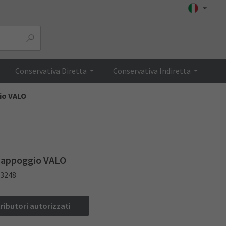
quenti
Top
Conservativa Diretta
Conservativa Indiretta
io VALO
i appoggio VALO
13248
tributori autorizzati