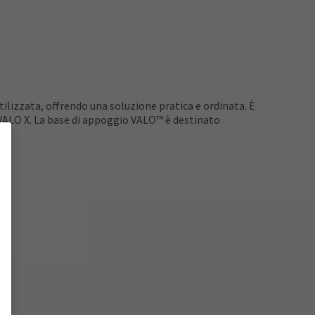
lizzata, offrendo una soluzione pratica e ordinata. È
VALO X. La base di appoggio VALO™ è destinato