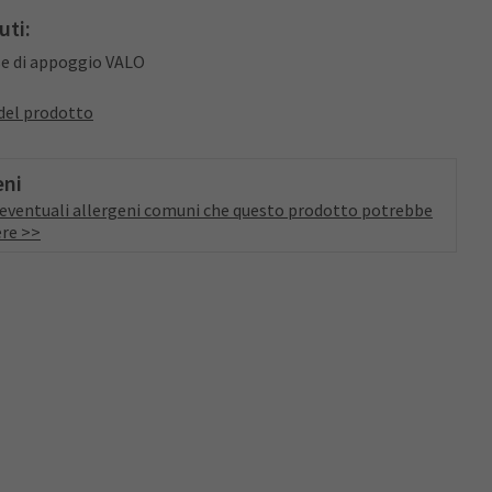
uti:
se di appoggio VALO
del prodotto
eni
a eventuali allergeni comuni che questo prodotto potrebbe
re >>