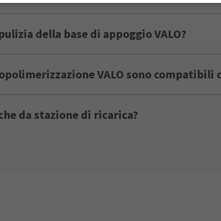
 pulizia della base di appoggio VALO?
topolimerizzazione VALO sono compatibili c
he da stazione di ricarica?