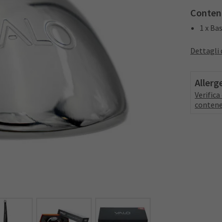
Conten
1 x Ba
Dettagli 
Allerg
Verific
contene