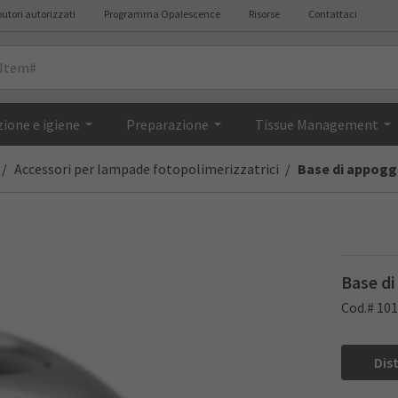
butori autorizzati
Programma Opalescence
Risorse
Contattaci
Domande fre
ione e igiene
Preparazione
Tissue Management
Accessori per lampade fotopolimerizzatrici
Base di appogg
Base d
Cod.# 10
Dis